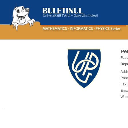
Pet
Facu
Depa
Add
Pho
Fax
Emai
Web